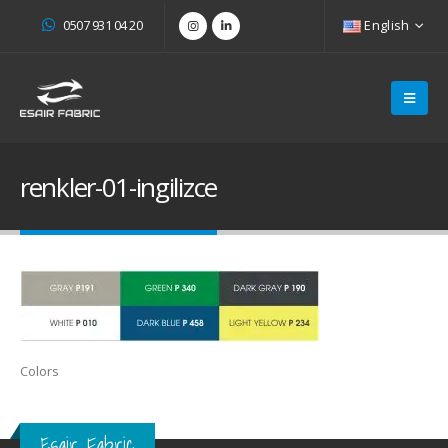
0507 931 04 20
English
renkler-01-ingilizce
Colors
Esair Fabric