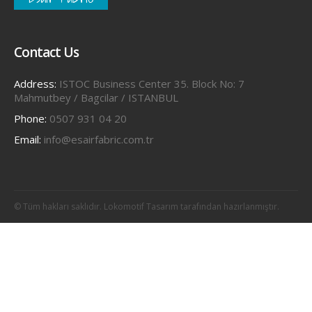
Contact Us
Address:
ISTOC Business Center 35. Block No: 7
Mahmutbey / Bagcilar / ISTANBUL
Phone:
0507 931 04 20
Email:
info@esairfabric.com.tr
© Tüm hakları saklıdır. Lokomotif Tasarım tarafından hazırlanmıştır.