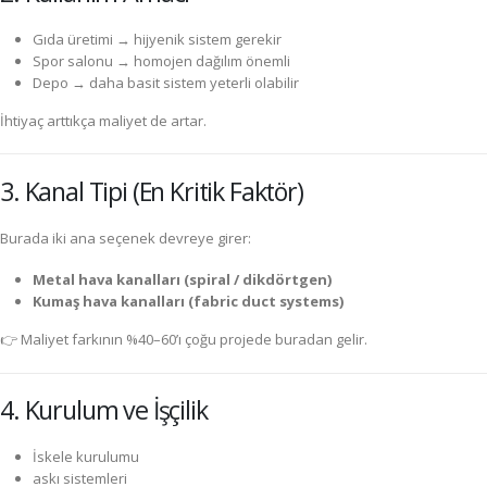
Gıda üretimi → hijyenik sistem gerekir
Spor salonu → homojen dağılım önemli
Depo → daha basit sistem yeterli olabilir
İhtiyaç arttıkça maliyet de artar.
3. Kanal Tipi (En Kritik Faktör)
Burada iki ana seçenek devreye girer:
Metal hava kanalları (spiral / dikdörtgen)
Kumaş hava kanalları (fabric duct systems)
👉 Maliyet farkının %40–60’ı çoğu projede buradan gelir.
4. Kurulum ve İşçilik
İskele kurulumu
askı sistemleri