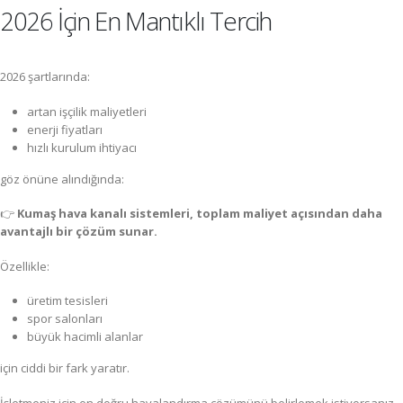
2026 İçin En Mantıklı Tercih
2026 şartlarında:
artan işçilik maliyetleri
enerji fiyatları
hızlı kurulum ihtiyacı
göz önüne alındığında:
👉
Kumaş hava kanalı sistemleri, toplam maliyet açısından daha
avantajlı bir çözüm sunar.
Özellikle:
üretim tesisleri
spor salonları
büyük hacimli alanlar
için ciddi bir fark yaratır.
İşletmeniz için en doğru havalandırma çözümünü belirlemek istiyorsanız,