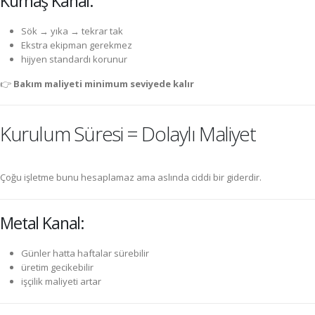
Kumaş Kanal:
Sök → yıka → tekrar tak
Ekstra ekipman gerekmez
hijyen standardı korunur
👉
Bakım maliyeti minimum seviyede kalır
Kurulum Süresi = Dolaylı Maliyet
Çoğu işletme bunu hesaplamaz ama aslında ciddi bir giderdir.
Metal Kanal:
Günler hatta haftalar sürebilir
üretim gecikebilir
işçilik maliyeti artar