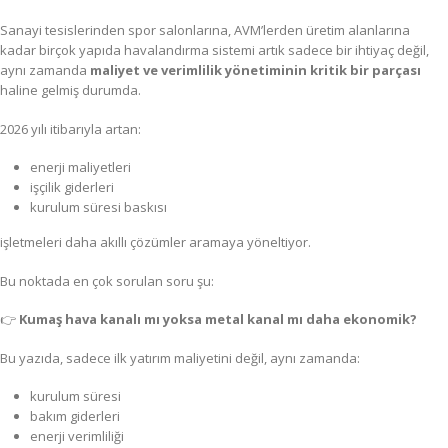
Sanayi tesislerinden spor salonlarına, AVM’lerden üretim alanlarına
kadar birçok yapıda havalandırma sistemi artık sadece bir ihtiyaç değil,
aynı zamanda
maliyet ve verimlilik yönetiminin kritik bir parçası
haline gelmiş durumda.
2026 yılı itibarıyla artan:
enerji maliyetleri
işçilik giderleri
kurulum süresi baskısı
işletmeleri daha akıllı çözümler aramaya yöneltiyor.
Bu noktada en çok sorulan soru şu:
👉
Kumaş hava kanalı mı yoksa metal kanal mı daha ekonomik?
Bu yazıda, sadece ilk yatırım maliyetini değil, aynı zamanda:
kurulum süresi
bakım giderleri
enerji verimliliği