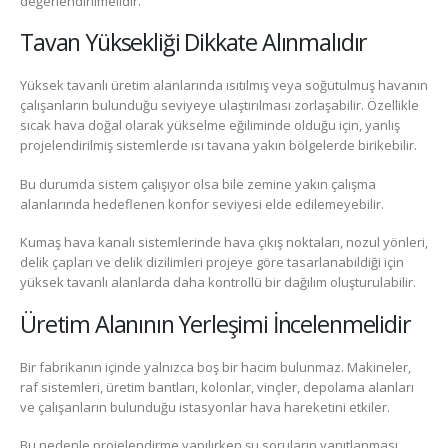
değerlendirilmelidir.
Tavan Yüksekliği Dikkate Alınmalıdır
Yüksek tavanlı üretim alanlarında ısıtılmış veya soğutulmuş havanın
çalışanların bulunduğu seviyeye ulaştırılması zorlaşabilir. Özellikle
sıcak hava doğal olarak yükselme eğiliminde olduğu için, yanlış
projelendirilmiş sistemlerde ısı tavana yakın bölgelerde birikebilir.
Bu durumda sistem çalışıyor olsa bile zemine yakın çalışma
alanlarında hedeflenen konfor seviyesi elde edilemeyebilir.
Kumaş hava kanalı sistemlerinde hava çıkış noktaları, nozul yönleri,
delik çapları ve delik dizilimleri projeye göre tasarlanabildiği için
yüksek tavanlı alanlarda daha kontrollü bir dağılım oluşturulabilir.
Üretim Alanının Yerleşimi İncelenmelidir
Bir fabrikanın içinde yalnızca boş bir hacim bulunmaz. Makineler,
raf sistemleri, üretim bantları, kolonlar, vinçler, depolama alanları
ve çalışanların bulunduğu istasyonlar hava hareketini etkiler.
Bu nedenle projelendirme yapılırken şu soruların yanıtlanması