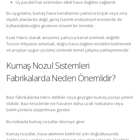
Üç paralel hat üzerinden etkili hava dağılımı sağlandı.
Bu uygulama, kumaş hava kanallarının yalnızca küçük veya orta
ölçekli alanlarda değil, geniş hacimli endüstriyel tesislerde de
kullanılabileceğini gösteren önemli bir örnektir.
Esair Fabric olarak amacımız yalnızca kanal üretmek değildir.
Tesisin ihtiyacını anlamak, doğru hava dağıtım modelini belirlemek
ve projeye uygun çözümü üretmek temel çalışma yaklaşımımızdır.
Kumaş Nozul Sistemleri
Fabrikalarda Neden Önemlidir?
Bazı fabrikalarda mikro delikler veya geçirgen kumaş yüzeyi yeterli
olabilir. Bazı tesislerde ise havanın daha uzak noktalara veya
belirli yönlere ulaştırılması gerekir.
Bu noktada kumaş nozullar devreye girer.
Kumaş nozullar, hava akımının belirli bir yön doğrultusunda
iletilmesine yardımcı olan tekstil bazlı çıkış elemanlarıdır. Özellikle