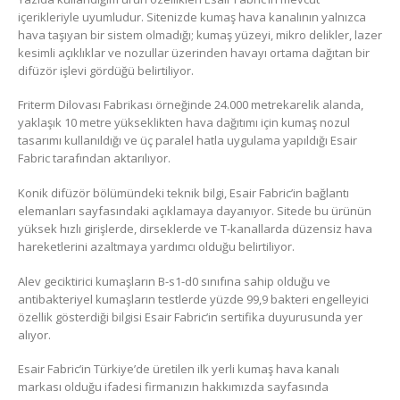
içerikleriyle uyumludur. Sitenizde kumaş hava kanalının yalnızca
hava taşıyan bir sistem olmadığı; kumaş yüzeyi, mikro delikler, lazer
kesimli açıklıklar ve nozullar üzerinden havayı ortama dağıtan bir
difüzör işlevi gördüğü belirtiliyor.
Friterm Dilovası Fabrikası örneğinde 24.000 metrekarelik alanda,
yaklaşık 10 metre yükseklikten hava dağıtımı için kumaş nozul
tasarımı kullanıldığı ve üç paralel hatla uygulama yapıldığı Esair
Fabric tarafından aktarılıyor.
Konik difüzör bölümündeki teknik bilgi, Esair Fabric’in bağlantı
elemanları sayfasındaki açıklamaya dayanıyor. Sitede bu ürünün
yüksek hızlı girişlerde, dirseklerde ve T-kanallarda düzensiz hava
hareketlerini azaltmaya yardımcı olduğu belirtiliyor.
Alev geciktirici kumaşların B-s1-d0 sınıfına sahip olduğu ve
antibakteriyel kumaşların testlerde yüzde 99,9 bakteri engelleyici
özellik gösterdiği bilgisi Esair Fabric’in sertifika duyurusunda yer
alıyor.
Esair Fabric’in Türkiye’de üretilen ilk yerli kumaş hava kanalı
markası olduğu ifadesi firmanızın hakkımızda sayfasında