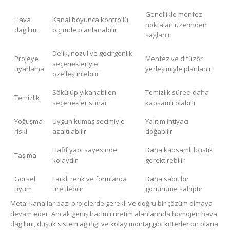
Genellikle menfez
Hava
Kanal boyunca kontrollü
noktaları üzerinden
dağılımı
biçimde planlanabilir
sağlanır
Delik, nozul ve geçirgenlik
Projeye
Menfez ve difüzör
seçenekleriyle
uyarlama
yerleşimiyle planlanır
özelleştirilebilir
Sökülüp yıkanabilen
Temizlik süreci daha
Temizlik
seçenekler sunar
kapsamlı olabilir
Yoğuşma
Uygun kumaş seçimiyle
Yalıtım ihtiyacı
riski
azaltılabilir
doğabilir
Hafif yapı sayesinde
Daha kapsamlı lojistik
Taşıma
kolaydır
gerektirebilir
Görsel
Farklı renk ve formlarda
Daha sabit bir
uyum
üretilebilir
görünüme sahiptir
Metal kanallar bazı projelerde gerekli ve doğru bir çözüm olmaya
devam eder. Ancak geniş hacimli üretim alanlarında homojen hava
dağılımı, düşük sistem ağırlığı ve kolay montaj gibi kriterler ön plana