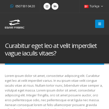
0507 931 04 20
Türkçe
Curabitur eget leo at velit imperdiet
vague iaculis vitaes?
Lorem ipsum dolor sit amet, consectetur adipiscing elit. Curabitur
eget leo at velit imperdiet varius. In eu ipsum vitae velit congue
iaculis vitae at risus. Nullam tortor nunc, bibendum vitae semper a,
volutpat eget massa. Lorem ipsum dolor sit amet, consectetur
adipiscing elit. Integer fringilla, orci sit amet posuere auctor, orci
eros pellentesque odio, nec pellentesque erat ligula nec massa.
Aenean consequat lorem ut felis ullamcorper posuere gravida