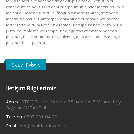
tellus faucibus. Maecenas dolor elit, pulvinar eu vehicula eu,
consequat et lacus. Duis et purus ipsum. In auctor mattis ipsum id
molestie. Donec risus nulla, fringilla a rhoncus vitae, semper a
massa. Vivamus ullamcorper, enim sit amet consequat laoreet,
tortor tortor dictum urna, ut egestas urna ipsum nec libero. Nulla
justo leo, molestie vel tempor nec, egestas at massa. Aenean
pulvinar, felis porttitor iaculis pulvinar, odio orci sodales odio, ac
pulvinar felis quam sit.
Esair Fabric
İletişim Bilgilerimiz
Adres:
İSTOÇ Ticaret Merkezi 35. Ada No: 7 Mahmutbey
Bağcılar / İSTANBUL
Telefon:
0507 931 04 20
Email:
info@esairfabric.com.tr