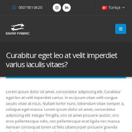
0507 931 04 20
Türkçe
Curabitur eget leo at velit imperdiet
varius iaculis vitaes?
Lorem ipsum dolor sit amet, consectetur adipiscing elit. Curabitur
eget leo at velit imperdiet varius. In eu ipsum vitae velit congue
iaculis vitae at risus. Nullam tortor nunc, bibendum vitae semper a,
volutpat eget massa. Lorem ipsum dolor sit amet, consectetur
adipiscing elit. Integer fringilla, orci sit amet posuere auctor, orci
eros pellentesque odio, nec pellentesque erat ligula nec massa.
Aenean consequat lorem ut felis ullamcorper posuere gravida