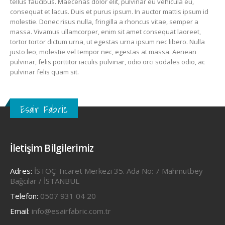
tellus faucibus. Maecenas dolor elit, pulvinar eu vehicula eu,
consequat et lacus. Duis et purus ipsum. In auctor mattis ipsum id
molestie. Donec risus nulla, fringilla a rhoncus vitae, semper a
massa. Vivamus ullamcorper, enim sit amet consequat laoreet,
tortor tortor dictum urna, ut egestas urna ipsum nec libero. Nulla
justo leo, molestie vel tempor nec, egestas at massa. Aenean
pulvinar, felis porttitor iaculis pulvinar, odio orci sodales odio, ac
pulvinar felis quam sit.
Esair Fabric
İletişim Bilgilerimiz
Adres:
İSTOÇ Ticaret Merkezi 35. Ada No: 7 Mahmutbey
Bağcılar / İSTANBUL
Telefon:
0507 931 04 20
Email:
info@esairfabric.com.tr