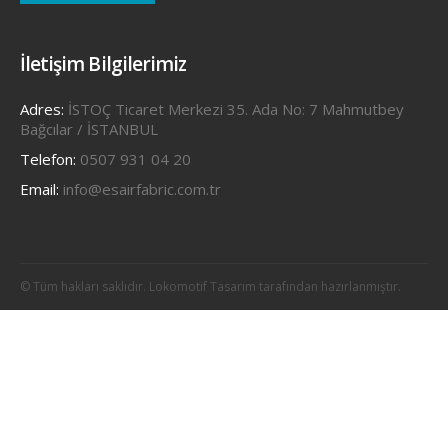
İletişim Bilgilerimiz
Adres:
İSTOÇ Ticaret Merkezi 35. Ada No: 7 Mahmutbey
Bağcılar / İSTANBUL
Telefon:
0507 931 04 20
Email:
info@esairfabric.com.tr
© Tüm hakları saklıdır. Lokomotif Tasarım tarafından hazırlanmıştır.