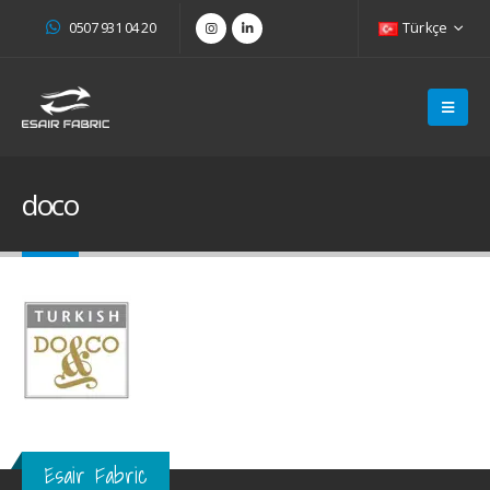
0507 931 04 20
Türkçe
doco
Esair Fabric