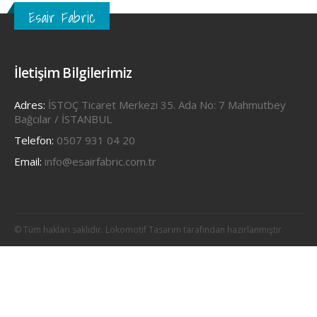
Esair Fabric
İletişim Bilgilerimiz
Adres:
İSTOÇ Ticaret Merkezi 35. Ada No: 7 Mahmutbey
Bağcılar / İSTANBUL
Telefon:
0507 931 04 20
Email:
info@esairfabric.com.tr
© Tüm hakları saklıdır. Lokomotif Tasarım tarafından hazırlanmıştır.