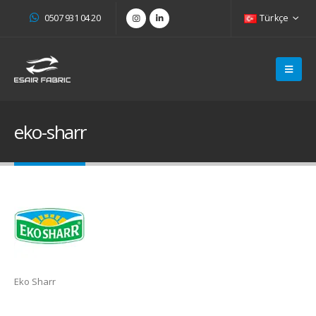
0507 931 04 20
Türkçe
eko-sharr
Eko Sharr