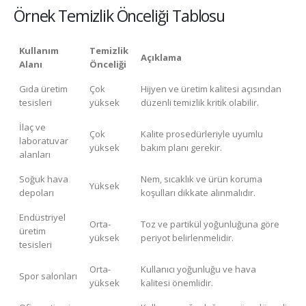
Örnek Temizlik Önceliği Tablosu
Kullanım
Temizlik
Açıklama
Alanı
Önceliği
Gıda üretim
Çok
Hijyen ve üretim kalitesi açısından
tesisleri
yüksek
düzenli temizlik kritik olabilir.
İlaç ve
Çok
Kalite prosedürleriyle uyumlu
laboratuvar
yüksek
bakım planı gerekir.
alanları
Soğuk hava
Nem, sıcaklık ve ürün koruma
Yüksek
depoları
koşulları dikkate alınmalıdır.
Endüstriyel
Orta-
Toz ve partikül yoğunluğuna göre
üretim
yüksek
periyot belirlenmelidir.
tesisleri
Orta-
Kullanıcı yoğunluğu ve hava
Spor salonları
yüksek
kalitesi önemlidir.