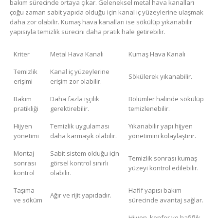
bakım sürecinde ortaya çıkar. Geleneksel metal hava kanalları
çoğu zaman sabit yapıda olduğu için kanal iç yüzeylerine ulaşmak
daha zor olabilir. Kumaş hava kanalları ise sökülüp yıkanabilir
yapısıyla temizlik sürecini daha pratik hale getirebilir.
Kriter
Metal Hava Kanalı
Kumaş Hava Kanalı
Temizlik
Kanal iç yüzeylerine
Sökülerek yıkanabilir.
erişimi
erişim zor olabilir.
Bakım
Daha fazla işçilik
Bölümler halinde sökülüp
pratikliği
gerektirebilir.
temizlenebilir.
Hijyen
Temizlik uygulaması
Yıkanabilir yapı hijyen
yönetimi
daha karmaşık olabilir.
yönetimini kolaylaştırır.
Montaj
Sabit sistem olduğu için
Temizlik sonrası kumaş
sonrası
görsel kontrol sınırlı
yüzeyi kontrol edilebilir.
kontrol
olabilir.
Taşıma
Hafif yapısı bakım
Ağır ve rijit yapıdadır.
ve söküm
sürecinde avantaj sağlar.
Hijyen, konfor ve hafiflik