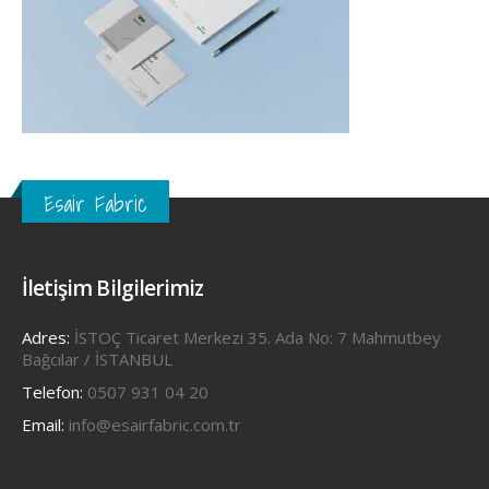
Esair Fabric
İletişim Bilgilerimiz
Adres:
İSTOÇ Ticaret Merkezi 35. Ada No: 7 Mahmutbey
Bağcılar / İSTANBUL
Telefon:
0507 931 04 20
Email:
info@esairfabric.com.tr