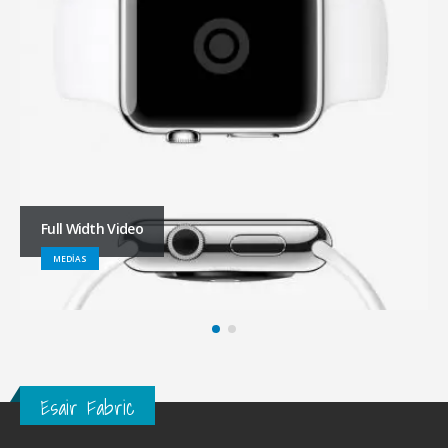
Full Width Video
MEDIAS
Esair Fabric