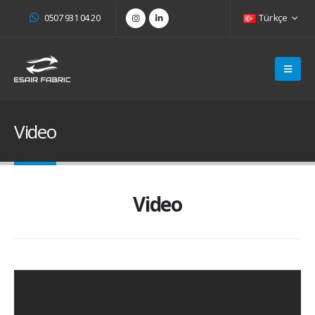
0507 931 04 20
Türkçe
Video
Video