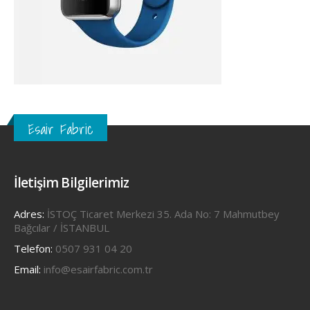
Esair Fabric
İletişim Bilgilerimiz
Adres:
İSTOÇ Ticaret Merkezi 35. Ada No: 7 Mahmutbey
Bağcılar / İSTANBUL
Telefon:
0507 931 04 20
Email:
info@esairfabric.com.tr