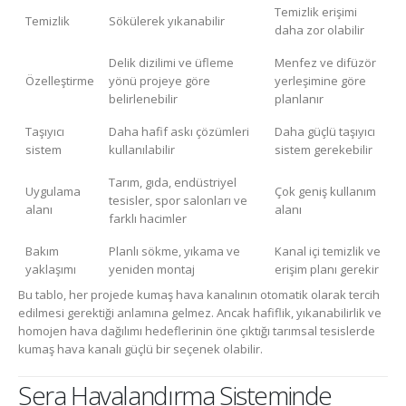
Temizlik erişimi
Temizlik
Sökülerek yıkanabilir
daha zor olabilir
Delik dizilimi ve üfleme
Menfez ve difüzör
Özelleştirme
yönü projeye göre
yerleşimine göre
belirlenebilir
planlanır
Taşıyıcı
Daha hafif askı çözümleri
Daha güçlü taşıyıcı
sistem
kullanılabilir
sistem gerekebilir
Tarım, gıda, endüstriyel
Uygulama
Çok geniş kullanım
tesisler, spor salonları ve
alanı
alanı
farklı hacimler
Bakım
Planlı sökme, yıkama ve
Kanal içi temizlik ve
yaklaşımı
yeniden montaj
erişim planı gerekir
Bu tablo, her projede kumaş hava kanalının otomatik olarak tercih
edilmesi gerektiği anlamına gelmez. Ancak hafiflik, yıkanabilirlik ve
homojen hava dağılımı hedeflerinin öne çıktığı tarımsal tesislerde
kumaş hava kanalı güçlü bir seçenek olabilir.
Sera Havalandırma Sisteminde