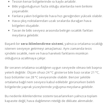
Tesisin kenar bölgelerinde ısı kaybı artabilir.
Bitki yoğunluğunun fazla olduğu alanlarda nem birikimi
yaşanabilir.
Fanlara yakın bölgelerde hava hızı gereğinden yüksek olabilir.
Hava çıkış noktalarından uzak sıralarda durağan hava
bölgeleri oluşabilir.
Tavan ile bitki seviyesi arasında belirgin sıcaklık farkları
meydana gelebilir.
Başarılı bir
sera iklimlendirme sistemi
, yalnızca ortalama sıcaklığı
istenen seviyeye getirmeyi amaçlamaz. Aynı zamanda tesis
içindeki sıcaklık, nem ve hava hareketi farklarını mümkün
olduğunca azaltmaya çalışır.
Bir seranın ortalama sıcaklığının uygun seviyede olması tek başına
yeterli değildir. Ölçüm cihazı 24 °C gösterse bile bazı sıralar 21 °C,
bazı bölümler ise 28 °C seviyesinde olabilir. Benzer şekilde
ortalama bağıl nem seviyesi kabul edilebilir görünürken belirli
bölgelerde yaprak yüzeylerinde yoğuşma meydana gelebilir.
Bu nedenle iklimlendirme sistemi tasarlanırken yalnızca toplam
kapasite değil, hava dağılımının niteliği de dikkate alınmalıdır.