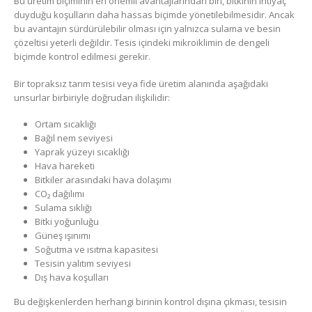
Bu üretim biçiminin en önemli avantajlarından biri, bitkinin ihtiyaç
duyduğu koşulların daha hassas biçimde yönetilebilmesidir. Ancak
bu avantajın sürdürülebilir olması için yalnızca sulama ve besin
çözeltisi yeterli değildir. Tesis içindeki mikroiklimin de dengeli
biçimde kontrol edilmesi gerekir.
Bir topraksız tarım tesisi veya fide üretim alanında aşağıdaki
unsurlar birbiriyle doğrudan ilişkilidir:
Ortam sıcaklığı
Bağıl nem seviyesi
Yaprak yüzeyi sıcaklığı
Hava hareketi
Bitkiler arasındaki hava dolaşımı
CO₂ dağılımı
Sulama sıklığı
Bitki yoğunluğu
Güneş ışınımı
Soğutma ve ısıtma kapasitesi
Tesisin yalıtım seviyesi
Dış hava koşulları
Bu değişkenlerden herhangi birinin kontrol dışına çıkması, tesisin