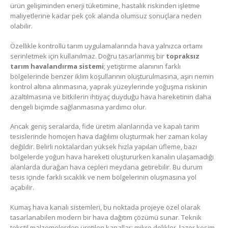
ürün gelişiminden enerji tüketimine, hastalık riskinden işletme
maliyetlerine kadar pek çok alanda olumsuz sonuçlara neden
olabilir.
Özellikle kontrollü tarım uygulamalarında hava yalnızca ortamı
serinletmek için kullanılmaz. Doğru tasarlanmış bir
topraksız
tarım havalandırma sistemi
; yetiştirme alanının farklı
bölgelerinde benzer iklim koşullarının oluşturulmasına, aşırı nemin
kontrol altına alınmasına, yaprak yüzeylerinde yoğuşma riskinin
azaltılmasına ve bitkilerin ihtiyaç duyduğu hava hareketinin daha
dengeli biçimde sağlanmasına yardımcı olur.
Ancak geniş seralarda, fide üretim alanlarında ve kapalı tarım
tesislerinde homojen hava dağılımı oluşturmak her zaman kolay
değildir. Belirli noktalardan yüksek hızla yapılan üfleme, bazı
bölgelerde yoğun hava hareketi oluştururken kanalın ulaşamadığı
alanlarda durağan hava cepleri meydana getirebilir. Bu durum
tesis içinde farklı sıcaklık ve nem bölgelerinin oluşmasına yol
açabilir.
Kumaş hava kanalı sistemleri, bu noktada projeye özel olarak
tasarlanabilen modern bir hava dağıtım çözümü sunar. Teknik
tekstil malzemelerden üretilen kanallar; mikro delikler, lazer kesim