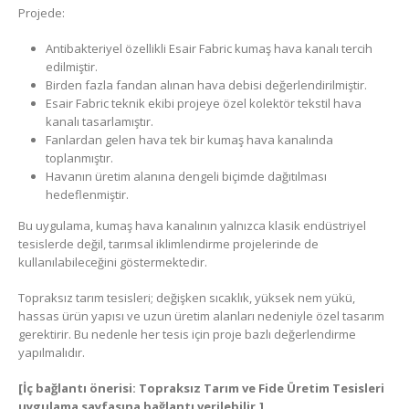
Projede:
Antibakteriyel özellikli Esair Fabric kumaş hava kanalı tercih
edilmiştir.
Birden fazla fandan alınan hava debisi değerlendirilmiştir.
Esair Fabric teknik ekibi projeye özel kolektör tekstil hava
kanalı tasarlamıştır.
Fanlardan gelen hava tek bir kumaş hava kanalında
toplanmıştır.
Havanın üretim alanına dengeli biçimde dağıtılması
hedeflenmiştir.
Bu uygulama, kumaş hava kanalının yalnızca klasik endüstriyel
tesislerde değil, tarımsal iklimlendirme projelerinde de
kullanılabileceğini göstermektedir.
Topraksız tarım tesisleri; değişken sıcaklık, yüksek nem yükü,
hassas ürün yapısı ve uzun üretim alanları nedeniyle özel tasarım
gerektirir. Bu nedenle her tesis için proje bazlı değerlendirme
yapılmalıdır.
[İç bağlantı önerisi: Topraksız Tarım ve Fide Üretim Tesisleri
uygulama sayfasına bağlantı verilebilir.]