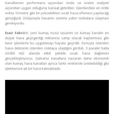
Kanallarının performans açısından önde ve üretim maliyeti
açısından uygun olduğuna kanaat getirdiler. İşlemlerdeki en kritik
nokta 10 metre gibi bir yükseklikten sıcak hava üflemesi yapılacağı
gerçeğiydi. Dolayısıyla havanın zemine yakın noktalara ulaşması
gerekiyordu.
Esair Fabric
’in yeni kumaş nozul tasarımı ve kumaş kanalın en
düşük hava geçirgenliği miktarına sahip olacak kaplanması gibi
ilave işlemlerle bu uygulamayı hayata geçirdik. Sonuçta istenilen
hava debisinin istenilen noktaya ulaştığını gördük. 3 paralel hatla
24.000 mt2 alanda etkili şekilde sıcak hava dağıtımını
gerçekleştiriyoruz. Galvaniz kanallara nazaran daha ekonomik
olan kumaş hava kanalları ayrıca farklı renklerde üretilebildiği gibi
işletmenize şık bir hava katmaktadır.