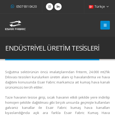
0507 931 04 20
Türkçe
ENDÜSTRİYEL ÜRETİM TESİSLERİ
Soğutma sektörünün öncü imalatçılarından Friterm, 24.000 mt2’lik
Dilovası tesisleri kurulurken üretim alanı içi havalandırma ve hava
dağıtımı konusunda Esair Fabric markamıza ait kumaş hava kanalı
ürünümüzü tercih ettiler.
Taze havanın tesise girişi, sıcak havanın etkili şekilde yere indirilip
homojen şekilde dağıtılması gibi birçok unsurda geçmişte kullanılan
galvaniz kanallar ile Esair Fabric kumaş hava kanalları
kıyaslandığında açık ara farkla Esair Fabric Kumaş Hava