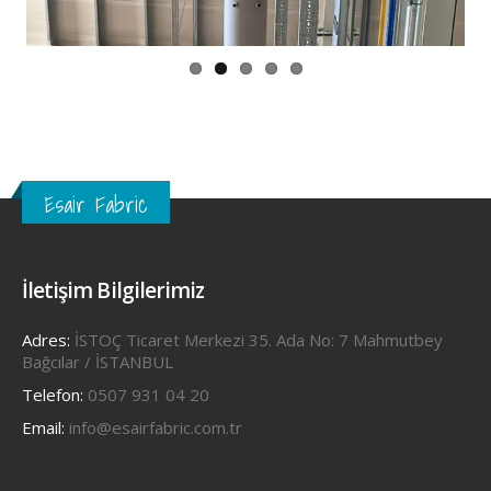
Esair Fabric
İletişim Bilgilerimiz
Adres:
İSTOÇ Ticaret Merkezi 35. Ada No: 7 Mahmutbey
Bağcılar / İSTANBUL
Telefon:
0507 931 04 20
Email:
info@esairfabric.com.tr