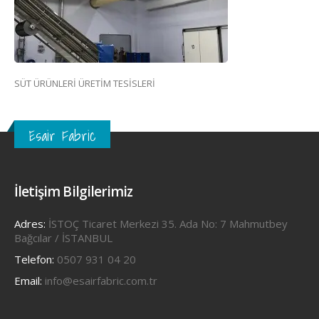
SÜT ÜRÜNLERİ ÜRETİM TESİSLERİ
Esair Fabric
İletişim Bilgilerimiz
Adres:
İSTOÇ Ticaret Merkezi 35. Ada No: 7 Mahmutbey
Bağcılar / İSTANBUL
Telefon:
0507 931 04 20
Email:
info@esairfabric.com.tr