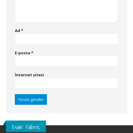
Ad
*
E-posta
*
İnternet sitesi
Esair Fabric