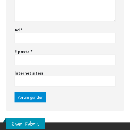
Ad
*
E-posta
*
İnternet sitesi
Esair Fabric