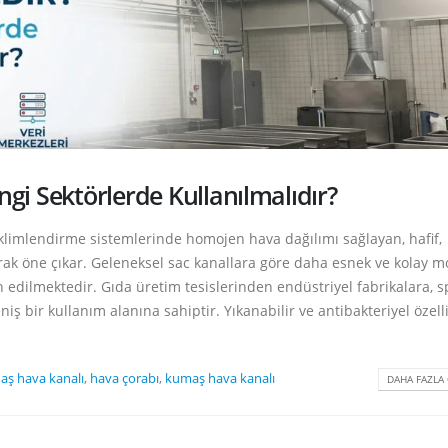
Et ve Süt İşleme Tesislerinde
Kapalı Yüzme Havu
Kumaş Hava Kanalının 8
Havalandırma Nasıl
Avantajı
Nem, Yoğuşma ve 
Karşı Kumaş Hava Kanalı Ç
Kumaş Hava Kanalları Enerji
Tasarrufu Sağlar mı?
Soğuk Hava Depola
Defrost Torbası Ku
Faydaları
i Sektörlerde Kullanılmalıdır?
Hastane ve Laboratuvarlarda
Kumaş Hava Kanalı Kullanımı
Süt ve Süt Ürünleri
Havalandırma Nasıl
limlendirme sistemlerinde homojen hava dağılımı sağlayan, hafif,
Hijyenik Hava Dağı
arak öne çıkar. Geleneksel sac kanallara göre daha esnek ve kolay 
ih edilmektedir. Gıda üretim tesislerinden endüstriyel fabrikalara, s
iş bir kullanım alanına sahiptir. Yıkanabilir ve antibakteriyel özelli
aş hava kanalı
,
hava çorabı
,
kumaş hava kanalı
DAHA FAZLA 