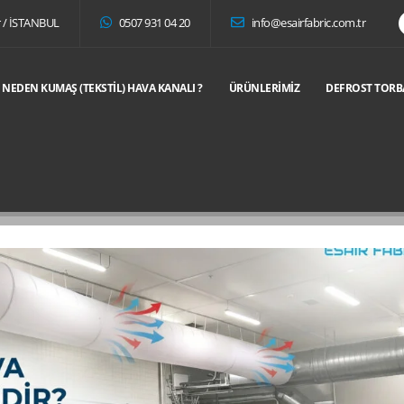
r / İSTANBUL
0507 931 04 20
info@esairfabric.com.tr
NEDEN KUMAŞ (TEKSTIL) HAVA KANALI ?
ÜRÜNLERIMIZ
DEFROST TORB