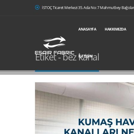
İSTOÇ Ticaret Merkezi 35. Ada No: 7 Mahmutbey Bağcıla
ANASAYFA
HAKKIMIZDA
Etiket - bez kanal
İLETIŞIM