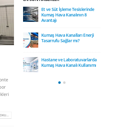
zlarında
Et ve Süt İşleme Tesislerinde
Kapalı Y
 Olmalı?
Kumaş Hava Kanalının 8
Havaland
Korozyona
Avantajı
Nem, Yo
özümü
Karşı Kumaş Hava
Kumaş Hava Kanalları Enerji
rında
Tasarrufu Sağlar mı?
Soğuk Ha
llanımının
Defrost T
Faydaları
Hastane ve Laboratuvarlarda
Kumaş Hava Kanalı Kullanımı
 Tesislerinde
Süt ve Sü
 Olmalı?
Havaland
tımı Rehberi
Hijyenik
monte
por
kleri
OKU...