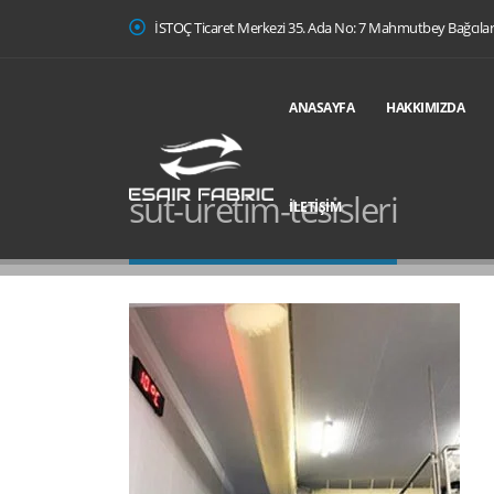
İSTOÇ Ticaret Merkezi 35. Ada No: 7 Mahmutbey Bağcıla
ANASAYFA
HAKKIMIZDA
sut-uretim-tesisleri
İLETIŞIM