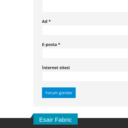
Ad
*
E-posta
*
İnternet sitesi
Esair Fabric