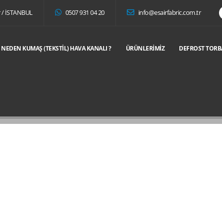
r / İSTANBUL
0507 931 04 20
info@esairfabric.com.tr
NEDEN KUMAŞ (TEKSTIL) HAVA KANALI ?
ÜRÜNLERIMIZ
DEFROST TORB